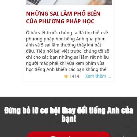
NHỮNG SAI LẦM PHỔ BIẾN
CỦA PHƯƠNG PHÁP HỌC
TIẾNG ANH QUA PHIM ẢNH
Ở bài viết trước chúng ta đã tìm hiểu về
(P2)
phương pháp học tiếng Anh qua phim
ảnh và 5 sai lầm thường thấy khi bắt
đầu. Tiếp nối bài viết trước, chúng tôi sẽ
chỉ cho các bạn những sai lầm rất nhiều
người mắc phải khi vừa xem phim vừa
học tiếng Anh khiến các bạn không thể
đạt hiệu quả cao.
1414
Xem thêm ...
Đừng bỏ lỡ cơ hội thay đổi tiếng Anh của
bạn!