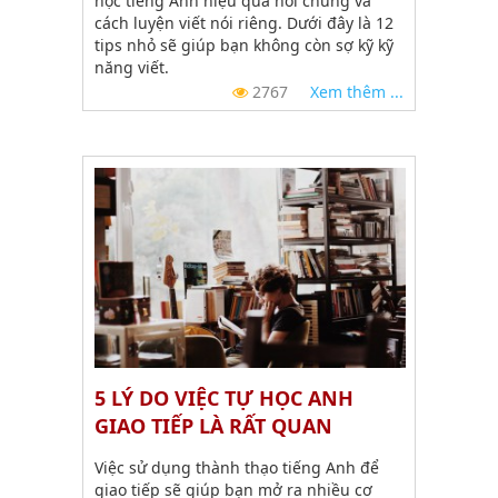
học tiếng Anh hiệu quả nói chung và
cách luyện viết nói riêng. Dưới đây là 12
tips nhỏ sẽ giúp bạn không còn sợ kỹ kỹ
năng viết.
2767
Xem thêm ...
5 LÝ DO VIỆC TỰ HỌC ANH
GIAO TIẾP LÀ RẤT QUAN
TRỌNG ?
Việc sử dụng thành thạo tiếng Anh để
giao tiếp sẽ giúp bạn mở ra nhiều cơ