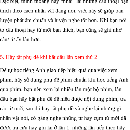
Đặc biệt, thỉnh thoảng hãy “nhại” lại những câu thoại bạn 
thích theo cách nhân vật đang nói, việc này sẽ giúp bạn 
luyện phát âm chuẩn và luyện nghe tốt hơn. Khi bạn nói 
to câu thoại hay từ mới bạn thích, bạn cũng sẽ ghi nhớ 
câu/ từ ấy lâu hơn.
5. Hãy tắt phụ đề khi bắt đầu lần xem thứ 2 
Để 
tự học tiếng Anh giao tiếp hiệu quả qua việc xem 
phim, hãy
 sử dụng phụ đề phim chuẩn khi học tiếng Anh 
qua phim. bạn nên xem lại nhiều lần một bộ phim, lần 
đầu bạn hãy bật phụ đề để hiểu được nội dung phim, tra 
các từ mới, sau đó hay tắt phụ đề và nghe lại những gì 
nhân vật nói, cố gắng nghe những từ hay cụm từ mới đã 
được tra cứu hay ghi lại ở lần 1. những lần tiếp theo hãy 