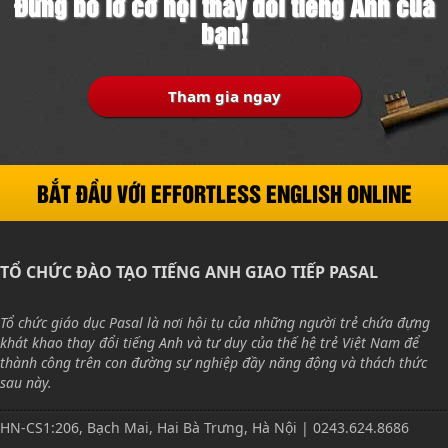
Đừng bỏ lỡ cơ hội thay đổi tiếng Anh của
bạn!
Tham gia ngay
BẮT ĐẦU VỚI EFFORTLESS ENGLISH ONLINE
TỔ CHỨC ĐÀO TẠO TIẾNG ANH GIAO TIẾP PASAL
Tổ chức giáo dục Pasal là nơi hội tụ của những người trẻ chứa đựng
khát khao thay đổi tiếng Anh và tư duy của thế hệ trẻ Việt Nam để
thành công trên con đường sự nghiệp đầy năng động và thách thức
sau này.
HN-CS1:206, Bạch Mai, Hai Bà Trưng, Hà Nội | 0243.624.8686