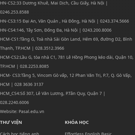
HN-CS2:33 Dương Khuê, Mai Dịch, Cầu Giấy, Hà Nội |
0246.253.8588
HN-CS3:15 Đại An, Văn Quán , Hà Đông, Hà Nội | 0243.374.5666
HN-CS4:146, Tây Sơn, Đống Đa, Hà Nội | 0243.200.8006
HCM-CS1:Tầng G, Toà nhà Sài Gòn Land, Hẻm 69, đường D2, Bình
Thạnh, TP.HCM | 028.3512.3966
HCM-CS2:Lầu G, tòa nhà C1, 781 Lê Hồng Phong kéo dài, Quận 10,
TP.HCM | 028.2253.8085
HCM- CS3:Tầng 5, Vincom Gò vấp, 12 Phan Văn Trị, P.7, Q. Gò Vấp,
HCM | 028 3636 3137
HCM_CS4:Số 307, Lê Văn Lương, P.Tân Quy, Quận 7 |
028.2240.6006
Website: Pasal.edu.vn
THƯ VIỆN
KHÓA HỌC
Cách học tiếng anh
Effortless English Basic