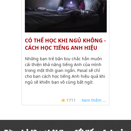
CÓ THỂ HỌC KHI NGỦ KHÔNG -
CÁCH HỌC TIẾNG ANH HIỆU
QUẢ KHI NGỦ LÀ GÌ?
Những bạn trẻ bận bịu chắc hẳn muốn
cải thiện khả năng tiếng Anh của mình
trong một thời gian ngắn. Pasal sẽ chỉ
cho bạn cách học tiếng Anh hiệu quả khi
ngủ sẽ khiến bạn vô cùng bất ngờ.
1711
Xem thêm ...