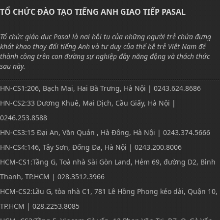
TỔ CHỨC ĐÀO TẠO TIẾNG ANH GIAO TIẾP PASAL
Tổ chức giáo dục Pasal là nơi hội tụ của những người trẻ chứa đựng
khát khao thay đổi tiếng Anh và tư duy của thế hệ trẻ Việt Nam để
thành công trên con đường sự nghiệp đầy năng động và thách thức
sau này.
HN-CS1:206, Bạch Mai, Hai Bà Trưng, Hà Nội | 0243.624.8686
HN-CS2:33 Dương Khuê, Mai Dịch, Cầu Giấy, Hà Nội |
0246.253.8588
HN-CS3:15 Đại An, Văn Quán , Hà Đông, Hà Nội | 0243.374.5666
HN-CS4:146, Tây Sơn, Đống Đa, Hà Nội | 0243.200.8006
HCM-CS1:Tầng G, Toà nhà Sài Gòn Land, Hẻm 69, đường D2, Bình
Thạnh, TP.HCM | 028.3512.3966
HCM-CS2:Lầu G, tòa nhà C1, 781 Lê Hồng Phong kéo dài, Quận 10,
TP.HCM | 028.2253.8085