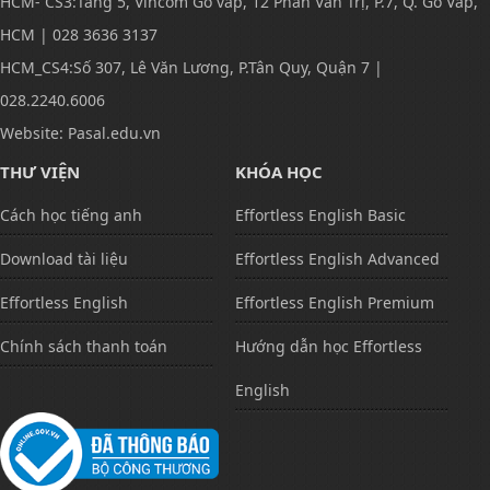
HCM- CS3:Tầng 5, Vincom Gò vấp, 12 Phan Văn Trị, P.7, Q. Gò Vấp,
HCM | 028 3636 3137
HCM_CS4:Số 307, Lê Văn Lương, P.Tân Quy, Quận 7 |
028.2240.6006
Website: Pasal.edu.vn
THƯ VIỆN
KHÓA HỌC
Cách học tiếng anh
Effortless English Basic
Download tài liệu
Effortless English Advanced
Effortless English
Effortless English Premium
Chính sách thanh toán
Hướng dẫn học Effortless
English