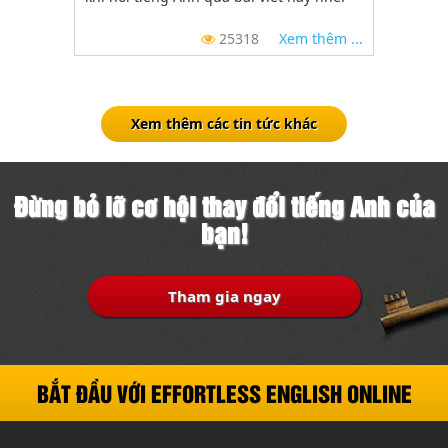
25318
Xem thêm ...
Xem thêm các tin tức khác
Đừng bỏ lỡ cơ hội thay đổi tiếng Anh của
bạn!
Tham gia ngay
BẮT ĐẦU VỚI EFFORTLESS ENGLISH ONLINE